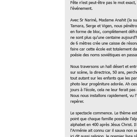
Fête n’est peut-être pas le mot exact, m
l’événement. 
Avec Sr Nariné, Madame Anahit (la surv
Tamara, Serge et Vigen, nous pénétron
en forme de bloc, complètement défraîc
ne sont plus qu’une centaine aujourd’h
de 6 mètres crée une caisse de résona
faire car cette école est totalement da
poésie des noms soviétiques en passan
Nous traversons un hall désert et entr
sur scène, la directrice, 50 ans, perché
tout autant sur les enfants que les pa
photo leur progéniture adorée. Ah ces p
jours à l’école, cela ne leur ferait pas
Nous nous installons rapidement, vu l’œ
repérer. 
Le spectacle commence. Le thème est 
point que chaque famille possède l’al
alphabet en 400 après Jésus Christ. I
l'Arménie ait connu car il sauva non s
ici dit aussi religion, le premier livre 