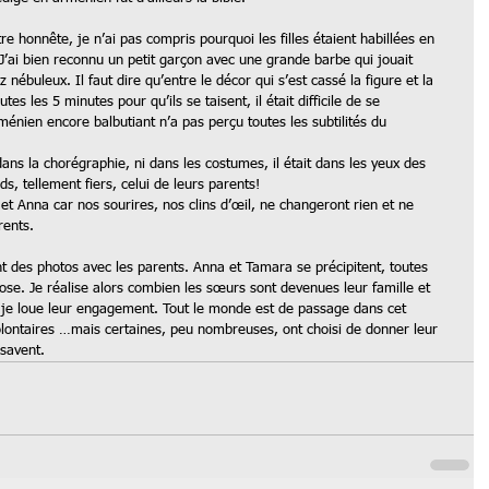
e honnête, je n’ai pas compris pourquoi les filles étaient habillées en 
J’ai bien reconnu un petit garçon avec une grande barbe qui jouait 
 nébuleux. Il faut dire qu’entre le décor qui s’est cassé la figure et la 
utes les 5 minutes pour qu’ils se taisent, il était difficile de se 
énien encore balbutiant n’a pas perçu toutes les subtilités du 
dans la chorégraphie, ni dans les costumes, il était dans les yeux des 
s, tellement fiers, celui de leurs parents! 
t Anna car nos sourires, nos clins d’œil, ne changeront rien et ne 
ents. 
nt des photos avec les parents. Anna et Tamara se précipitent, toutes 
pose. Je réalise alors combien les sœurs sont devenues leur famille et 
nt je loue leur engagement. Tout le monde est de passage dans cet 
volontaires …mais certaines, peu nombreuses, ont choisi de donner leur 
 savent.