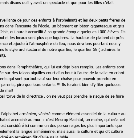
ais disons qu’il y avait un spectacle et que pour les filles c’était 
eillante de jour des enfants à l’orphelinat) et les deux petits frères de 
s dans l’enceinte de l’école, un bâtiment en béton gigantesque et gris 
hit, qui aurait accueillit à sa grande époque quelques 1000 élèves. Ils 
ui et les locaux sont plus que lugubres. La hauteur de plafond de près 
nce et ajoute à l’atmosphère du lieu, nous devrions pourtant nous y 
ns le style architectural de notre quartier, le quartier 58 ( admirez la 
t).  
ons dans l’amphithéâtre, qui lui est déjà bien remplis. Les enfants sont 
e sur des talons aiguilles court d’un bout à l’autre de la salle en criant 
rents qui sont partout sauf sur leur chaise pour pouvoir prendre en 
arents, pire que leurs enfants !!! Ils feraient bien d’y filer quelques 
 de mal! 
il torve de la directrice , on ne veut pas prendre le risque de se faire 
l’alphabet arménien, vénéré comme élément essentiel de la culture au 
phabet accroché au mur  : c’est Mesrop Machtot, un moine, qui créa cet 
l est considéré ici comme un des personnages les plus importants que 
eulement la langue arménienne, mais aussi la culture et qui dit culture 
rédigé en arménien fût d’ailleurs la bible. 