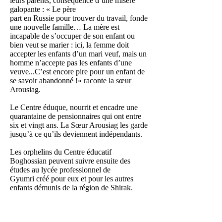
leurs parents, conséquence d’une misère
galopante : « Le père
part en Russie pour trouver du travail, fonde
une nouvelle famille… La mère est
incapable de s’occuper de son enfant ou
bien veut se marier : ici, la femme doit
accepter les enfants d’un mari veuf, mais un
homme n’accepte pas les enfants d’une
veuve...C’est encore pire pour un enfant de
se savoir abandonné !» raconte la sœur
Arousiag.
Le Centre éduque, nourrit et encadre une
quarantaine de pensionnaires qui ont entre
six et vingt ans. La Sœur Arousiag les garde
jusqu’à ce qu’ils deviennent indépendants.
Les orphelins du Centre éducatif
Boghossian peuvent suivre ensuite des
études au lycée professionnel de
Gyumri créé pour eux et pour les autres
enfants démunis de la région de Shirak.
D’autres partent étudier à Erevan : cette
année, quatre garçons sont chez les Pères
Mekhitaristes, quatre autres enfants à